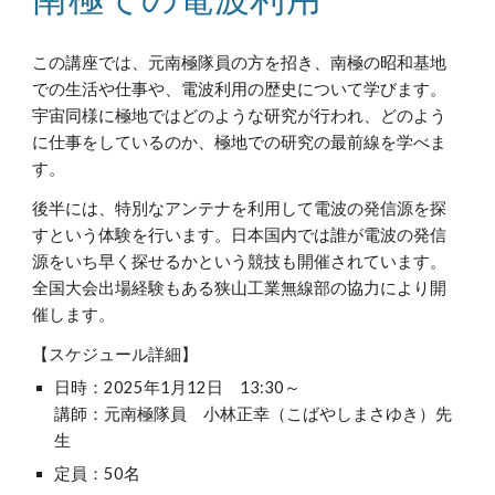
この講座では、元南極隊員の方を招き、南極の昭和基地
での生活や仕事や、電波利用の歴史について学びます。
宇宙同様に極地ではどのような研究が行われ、どのよう
に仕事をしているのか、極地での研究の最前線を学べま
す。
後半には、特別なアンテナを利用して電波の発信源を探
すという体験を行います。日本国内では誰が電波の発信
源をいち早く探せるかという競技も開催されています。
全国大会出場経験もある狭山工業無線部の協力により開
催します。
【スケジュール詳細】
日時：202
5
年1月
12
日 1
3
:30～
講師：元南極隊員 小林正幸（こばやしまさゆき）先
生
定員：50名